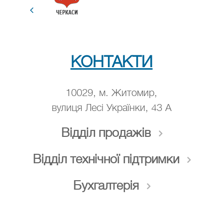
КОНТАКТИ
10029, м. Житомир,
вулиця Лесі Українки, 43 А
Відділ продажів
Комерційний транспорт
Відділ технічної підтримки
тел.
+380 (67) 411-30-40
Комерційний транспорт
Бухгалтерія
sale@dozor.tech
тел.
+380 (67) 411-06-00
тел.
+380 (67) 410-17-75
Громадський та комунальний транспорт
support@dozor.tech